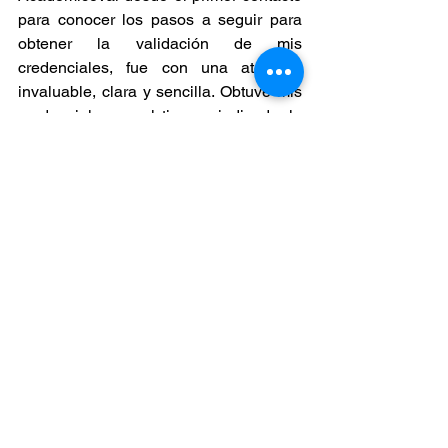
para conocer los pasos a seguir para 
obtener la validación de mis 
credenciales, fue con una atención 
invaluable, clara y sencilla. Obtuve mis 
credenciales en el tiempo indicado; la 
disposición y el conocimiento para 
responder a mis preguntas mostraron 
su profesionalismo en el servicio 
prestado. Muchas gracias.”
Cómo Contactarnos
Si necesitas una 
evaluación de 
credenciales
 o una 
traducción 
certificada
 que cumpla con los más 
altos estándares, contáctanos:
Correo 
electrónico
: 
info@academicevalser